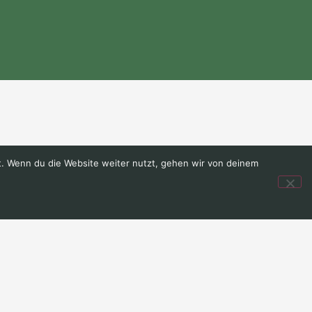
weiterdenkt, dann ist es
. Wenn du die Website weiter nutzt, gehen wir von deinem
e. Es ist
eine Sprache, die
bt."