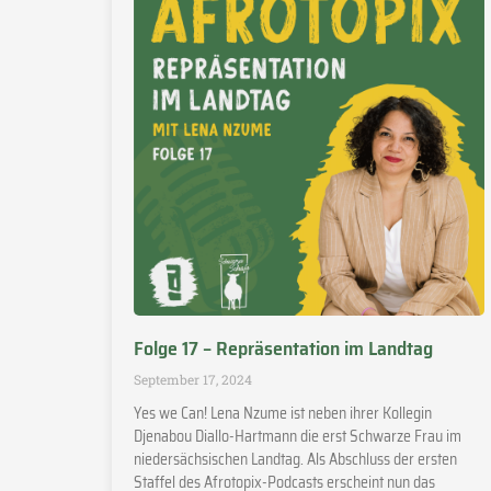
Folge 17 – Repräsentation im Landtag
September 17, 2024
Yes we Can! Lena Nzume ist neben ihrer Kollegin
Djenabou Diallo-Hartmann die erst Schwarze Frau im
niedersächsischen Landtag. Als Abschluss der ersten
Staffel des Afrotopix-Podcasts erscheint nun das